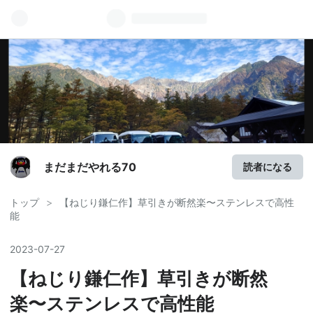
まだまだやれる70
読者になる
トップ
>
【ねじり鎌仁作】草引きが断然楽〜ステンレスで高性
能
2023
-
07
-
27
【ねじり鎌仁作】草引きが断然
楽〜ステンレスで高性能